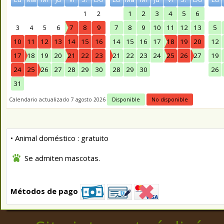
1
2
3
4
5
6
1
2
7
8
9
7
8
9
10
11
12
13
5
3
4
5
6
10
11
12
13
14
15
16
14
15
16
17
18
19
20
12
17
18
19
20
21
22
23
21
22
23
24
25
26
27
19
24
25
26
27
28
29
30
28
29
30
26
31
Calendario actualizado 7 agosto 2026
Disponible
No disponible
• Animal doméstico : gratuito
Se admiten mascotas.
Métodos de pago