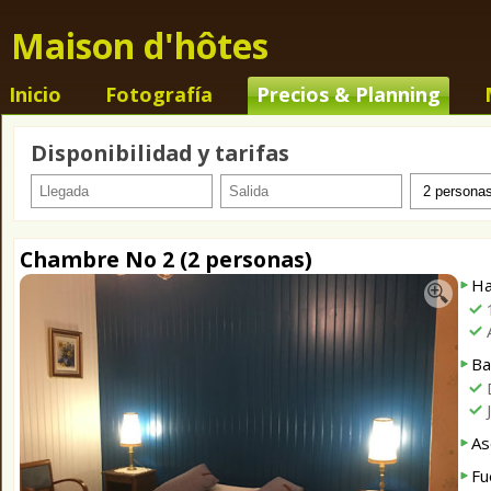
Maison d'hôtes
Inicio
Fotografía
Precios & Planning
Disponibilidad y tarifas
Chambre No 2 (2 personas)
Ha
Ba
J
As
Fu