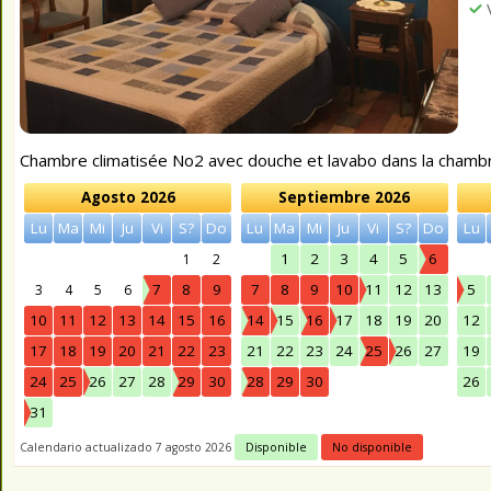
V
Chambre climatisée No2 avec douche et lavabo dans la chambr
Agosto 2026
Septiembre 2026
Lu
Ma
Mi
Ju
Vi
S?
Do
Lu
Ma
Mi
Ju
Vi
S?
Do
Lu
1
2
3
4
5
6
1
2
7
8
9
7
8
9
10
11
12
13
5
3
4
5
6
10
11
12
13
14
15
16
14
15
16
17
18
19
20
12
17
18
19
20
21
22
23
21
22
23
24
25
26
27
19
24
25
26
27
28
29
30
28
29
30
26
31
Calendario actualizado 7 agosto 2026
Disponible
No disponible