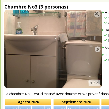
Chambre No3 (3 personas)
Ha
A
Ba
As
Fu
V
1
/ 2
La chambre No 3 est climatisé avec douche et wc privatif dan
Agosto 2026
Septiembre 2026
Lu
Ma
Mi
Ju
Vi
S?
Do
Lu
Ma
Mi
Ju
Vi
S?
Do
Lu